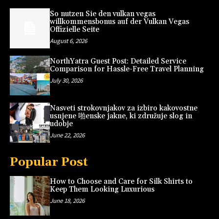
So nutzen Sie den vulkan vegas
willkommensbonus auf der Vulkan Vegas
Offizielle Seite
August 6, 2026
NorthYatra Guest Post: Detailed Service
Comparison for Hassle-Free Travel Planning
July 30, 2026
Nasveti strokovnjakov za izbiro kakovostne
usnjene 啪enske jakne, ki združuje slog in
udobje
June 22, 2026
Popular Post
How to Choose and Care for Silk Shirts to
Keep Them Looking Luxurious
June 18, 2026